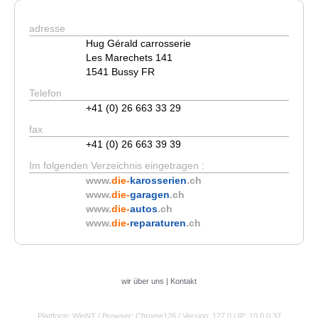
adresse
Hug Gérald carrosserie
Les Marechets 141
1541 Bussy FR
Telefon
+41 (0) 26 663 33 29
fax
+41 (0) 26 663 39 39
Im folgenden Verzeichnis eingetragen :
www.
die-
karosserien
.ch
www.
die-
garagen
.ch
www.
die-
autos
.ch
www.
die-
reparaturen
.ch
wir über uns
|
Kontakt
Plattform: WinNT
/ Browser: Chrome126
/ Version: 127.0
/ IP: 10.0.0.37